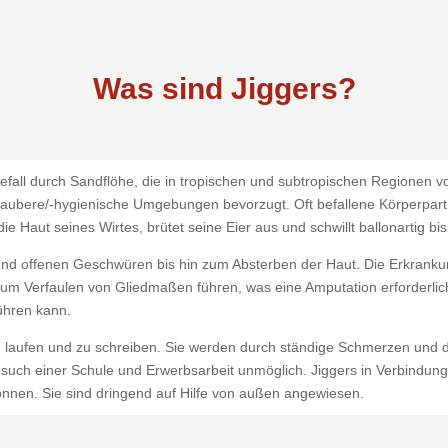
Was sind Jiggers?
befall durch Sandflöhe, die in tropischen und subtropischen Regionen 
saubere/-hygienische Umgebungen bevorzugt. Oft befallene Körperpar
 die Haut seines Wirtes, brütet seine Eier aus und schwillt ballonartig
und offenen Geschwüren bis hin zum Absterben der Haut. Die Erkrankun
 zum Verfaulen von Gliedmaßen führen, was eine Amputation erforderlic
ühren kann.
 zu laufen und zu schreiben. Sie werden durch ständige Schmerzen und 
such einer Schule und Erwerbsarbeit unmöglich. Jiggers in Verbindung 
können. Sie sind dringend auf Hilfe von außen angewiesen.