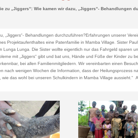
rie zu „Jiggers“: Wie kamen wir dazu, „Jiggers“- Behandlungen d
azu, „Jiggers“- Behandlungen durchzuführen?Erfahrungen unserer Vere
es Projektaufenthaltes eine Patenfamilie in Mamba Village. Sister Paul
Lunga Lunga. Die Sister wollte eigentlich nur das Fahrgeld sparen u
bleme mit „Jiggers“ gibt und bat uns, Hände und Füße der Kinder zu be
nbar, bei allen Familienmitgliedern. Wir vereinbarten einen Besuch d
ten nach wenigen Wochen die Information, dass der Heilungsprozess n
, wie das wohl bei unseren Schulkindern in Mamba Village aussieht.“