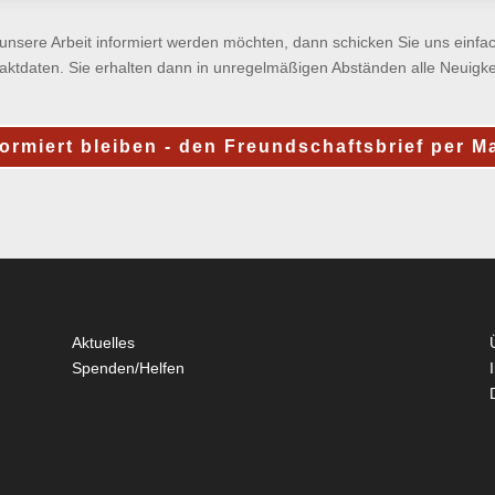
nsere Arbeit informiert werden möchten, dann schicken Sie uns einfac
aktdaten. Sie erhalten dann in unregelmäßigen Abständen alle Neuigkei
ormiert bleiben - den Freundschaftsbrief per Ma
Aktuelles
Spenden/Helfen