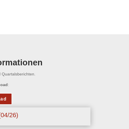
formationen
 Quartalsberichten.
load
:
oad
(04/26)