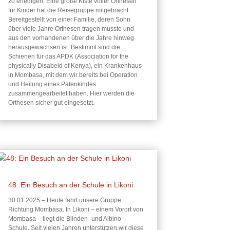
zu erledigen. Eine große Kiste voller Orthesen
für Kinder hat die Reisegruppe mitgebracht.
Bereitgestellt von einer Familie, deren Sohn
über viele Jahre Orthesen tragen musste und
aus den vorhandenen über die Jahre hinweg
herausgewachsen ist. Bestimmt sind die
Schienen für das APDK (Association for the
physically Disabeld of Kenya), ein Krankenhaus
in Mombasa, mit dem wir bereits bei Operation
und Heilung eines Patenkindes
zusammengearbeitet haben. Hier werden die
Orthesen sicher gut eingesetzt.
48: Ein Besuch an der Schule in Likoni
30.01.2025 – Heute fährt unsere Gruppe
Richtung Mombasa. In Likoni – einem Vorort von
Mombasa – liegt die Blinden- und Albino-
Schule. Seit vielen Jahren unterstützen wir diese