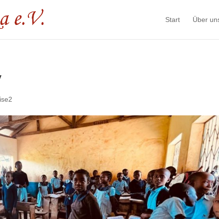
Start
Über un
y
ise2