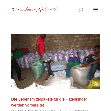
Die Lebensmittelpakete für die Patenkinder
werden vorbereitet
von
AfrikaHilfeProjekte
|
Dez. 21, 2023
|
Aktuelles