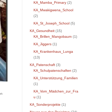
KA_Mamba_Primary
(2)
KA_Mwakigwena_School
(2)
KA_St_Joseph_School
(5)
KA_Gesundheit
(15)
KA_Brillen_Mangobaum
(1)
KA_Jiggers
(1)
KA_Krankenhaus_Lunga
(13)
KA_Patenschaft
(3)
KA_Schulpatenschaften
(2)
KA_Unterstützung_Familien
(1)
KA_Vom_Mädchen_zur_Fra
on
u
(1)
KA_Sonderprojekte
(1)