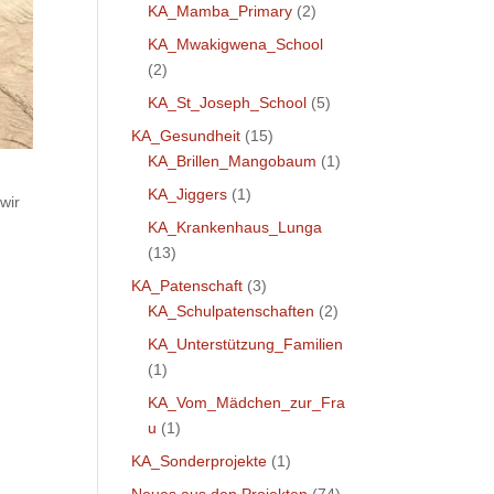
KA_Mamba_Primary
(2)
KA_Mwakigwena_School
(2)
KA_St_Joseph_School
(5)
KA_Gesundheit
(15)
KA_Brillen_Mangobaum
(1)
KA_Jiggers
(1)
wir
KA_Krankenhaus_Lunga
(13)
KA_Patenschaft
(3)
KA_Schulpatenschaften
(2)
KA_Unterstützung_Familien
(1)
KA_Vom_Mädchen_zur_Fra
u
(1)
KA_Sonderprojekte
(1)