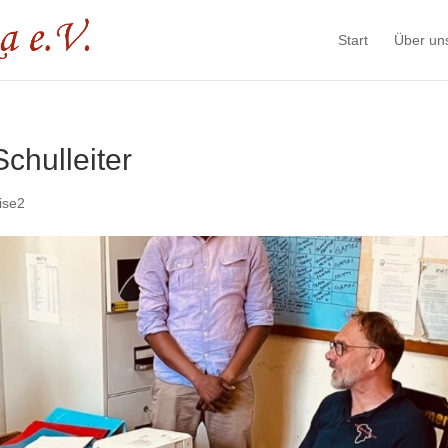
Start
Über un
chulleiter
ise2