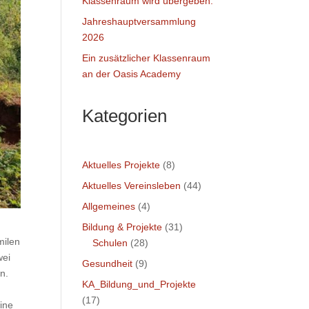
Klassenraum wird übergeben.
Jahreshauptversammlung
2026
Ein zusätzlicher Klassenraum
an der Oasis Academy
Kategorien
Aktuelles Projekte
(8)
Aktuelles Vereinsleben
(44)
Allgemeines
(4)
Bildung & Projekte
(31)
milen
Schulen
(28)
wei
Gesundheit
(9)
n.
KA_Bildung_und_Projekte
(17)
ine