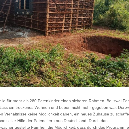
weile für mehr als 280 Patenkinder einen sicheren Rahmen. Bei zwei Fa
 dass ein trockenes Wohnen und Leben nicht mehr gegeben war. Die z
hen Verhältnisse keine Möglichkeit gaben, ein neues Zuhause zu schaffe
inanzieller Hilfe der Pateneltern aus Deutschland. Durch das
hwächer gestellte Familien die Möglichkeit, dass durch das Programm e