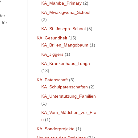
H.
KA_Mamba_Primary
(2)
KA_Mwakigwena_School
der
(2)
 für
KA_St_Joseph_School
(5)
KA_Gesundheit
(15)
KA_Brillen_Mangobaum
(1)
KA_Jiggers
(1)
KA_Krankenhaus_Lunga
(13)
KA_Patenschaft
(3)
KA_Schulpatenschaften
(2)
KA_Unterstützung_Familien
(1)
KA_Vom_Mädchen_zur_Fra
u
(1)
KA_Sonderprojekte
(1)